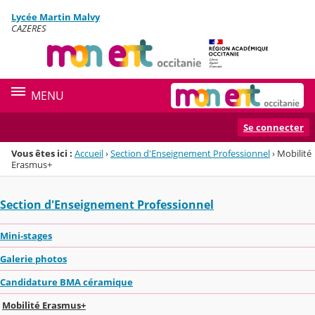
Panneau de gestion des cookies
Lycée Martin Malvy
Menu de la rubrique
Contenu
CAZERES
MENU
Se connecter
Vous êtes ici :
Accueil
›
Section d'Enseignement Professionnel
›
Mobilité
Erasmus+
Section d'Enseignement Professionnel
Mini-stages
Galerie photos
Candidature BMA céramique
Mobilité Erasmus+