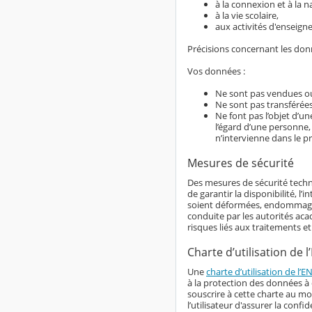
à la connexion et à la n
à la vie scolaire,
aux activités d'enseign
Précisions concernant les do
Vos données :
Ne sont pas vendues ou
Ne sont pas transférées
Ne font pas l’objet d’u
l’égard d’une personne,
n’intervienne dans le p
Mesures de sécurité
Des mesures de sécurité techn
de garantir la disponibilité, l
soient déformées, endommagées
conduite par les autorités aca
risques liés aux traitements e
Charte d’utilisation de l
Une
charte d’utilisation de l’E
à la protection des données à c
souscrire à cette charte au m
l’utilisateur d'assurer la con