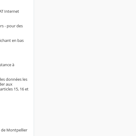
AT Internet
rs - pour des
fichant en bas
stance à
 des données les
der aux
rticles 15, 16 et
e de Montpellier