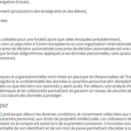
avigation (traces),
ement (productions des enseignants et des élèves).
nnées
 utilisées pour une finalité autre que celles évoquées précédemment,
 vers un pays tiers à l’Union Européenne ou une organisation internationale
ne prise de décision automatisée (une prise de décision automatisée est une d
 par le biais d’algorithmes appliqués à ses données personnelles, sans qu’a
rocessus).
iques et organisationnelles sont mises en place par les Responsables de Tr
’intégrité et la confidentialité des données à caractère personnel afin d’empêch
 ou que des tiers non autorisés y aient accès. Par ailleurs, une analyse d’
démiques et les collectivités permettant de garantir un niveau de sécurité a
t à la nature des données à protéger.
’ENT
NT
précise par ailleurs les diverses conditions, et notamment celles liées aux 
aractère personnel, aux droits de propriété intellectuelle. Les utilisateurs d
oment où le compte est activé lors de la première connexion. Il incombe n
fidentialité de son identifiant et de son mot de passe permettant d’accéder à 