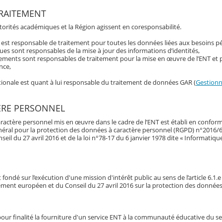
RAITEMENT
utorités académiques et la Région agissent en coresponsabilité.
t est responsable de traitement pour toutes les données liées aux besoins 
es sont responsables de la mise à jour des informations d’identités,
tements sont responsables de traitement pour la mise en œuvre de l’ENT et 
nce,
ationale est quant à lui responsable du traitement de données GAR (
Gestionna
ÈRE PERSONNEL
ractère personnel mis en œuvre dans le cadre de l’ENT est établi en conform
néral pour la protection des données à caractère personnel (RGPD) n°2016/
l du 27 avril 2016 et de la loi n°78-17 du 6 janvier 1978 dite « Informatique 
fondé sur l’exécution d'une mission d'intérêt public au sens de l’article 6.1.
ement européen et du Conseil du 27 avril 2016 sur la protection des donnée
our finalité la fourniture d'un service ENT à la communauté éducative du s