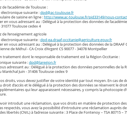
 de l’académie de Toulouse :
e électronique suivante :
dpd@ac-toulouse.fr
mulaire de saisine en ligne :
http://www.ac-toulouse.fr/pid33149/nous-conta
ier en vous adressant au : Délégué à la protection des données de l’académie
- 31077 Toulouse cedex 4
 de l’enseignement agricole
e électronique suivante :
dpd-ea.draaf-occitanie@agriculture.gouv.fr
ier en vous adressant au : Délégué à la protection des données de la DRAAF O
ienne de Méhul - CA Croix d’Argent CS 90077 - 34078 Montpellier
un traitement dont le responsable de traitement est la Région Occitanie :
ronique suivante :
dpd@laregion.fr
vous adressant au : Délégué à la protection des données personnelles de la 
u Maréchal Juin - 31406 Toulouse cedex 9
vos droits, vous devez justifier de votre identité par tout moyen. En cas de 
du droit d’accès et le délégué à la protection des données se réservent le dro
plémentaires qui leur apparaissent nécessaires, y compris la photocopie d’u
ure.
voir introduit une réclamation, que vos droits en matière de protection de
s respectés, vous avez la possibilité d’introduire une réclamation auprès d
des libertés (CNIL) à l’adresse suivante : 3 Place de Fontenoy – TSA 80715 – 