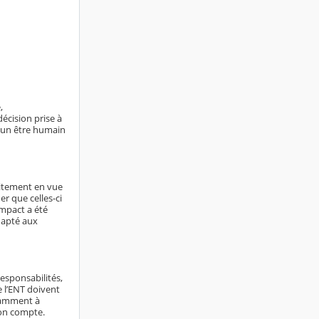
,
écision prise à
ucun être humain
aitement en vue
er que celles-ci
impact a été
dapté aux
responsabilités,
e l’ENT doivent
otamment à
son compte.