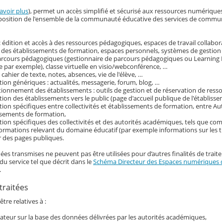
avoir plus
), permet un accès simplifié et sécurisé aux ressources numérique
disposition de l'ensemble de la communauté éducative des services de commu
 édition et accès à des ressources pédagogiques, espaces de travail collabora
 des établissements de formation, espaces personnels, systèmes de gestion
parcours pédagogiques (gestionnaire de parcours pédagogiques ou Learni
 par exemple), classe virtuelle en visio/webconférence, …
: cahier de texte, notes, absences, vie de l'élève, …
on génériques : actualités, messagerie, forum, blog, …
tionnement des établissements : outils de gestion et de réservation de ress
on des établissements vers le public (page d'accueil publique de l'établisse
on spécifiques entre collectivités et établissements de formation, entre Au
ssements de formation,
ion spécifiques des collectivités et des autorités académiques, tels que c
nformations relevant du domaine éducatif (par exemple informations sur les t
r des pages publiques.
ées transmises ne peuvent pas être utilisées pour d’autres finalités de trait
du service tel que décrit dans le
Schéma Directeur des Espaces numériques d
.
traitées
tre relatives à :
ilisateur sur la base des données délivrées par les autorités académiques,