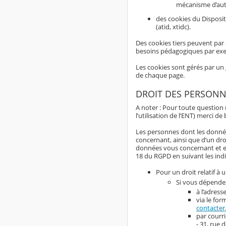
mécanisme d’aut
des cookies du Disposit
(atid, xtidc).
Des cookies tiers peuvent par 
besoins pédagogiques par ex
Les cookies sont gérés par un 
de chaque page.
DROIT DES PERSONN
A noter : Pour toute question
l’utilisation de l’ENT) merci d
Les personnes dont les données
concernant, ainsi que d’un dro
données vous concernant et exer
18 du RGPD en suivant les indi
Pour un droit relatif à 
Si vous dépendez
à l’adress
via le for
contacter
par courr
- 31, rue 