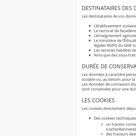
DESTINATAIRES DES
Les destinataires de vos donné
L’établissement scolaire
Le rectorat de l’académ
L’enseignement agricole
Le ministère de l’Éduca
légales RGPD du GAR so
Les services habilités d
Ainsi que des sous-trai
DURÉE DE CONSERV
Les données à caractère perso
scolaire ou, au besoin, pour la
Les données de connexion (logs
sont conservées pour une du
LES COOKIES
Les cookies directement dépos
Des cookies techniques
un traceur conse
(cacherBanniere)
des traceurs dest