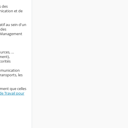
s des
nication et de
tif au sein d'un
 des
ng Management
ources, …
ment),
torités
ommunication
ransports, les
ement que celles
e Travail pour