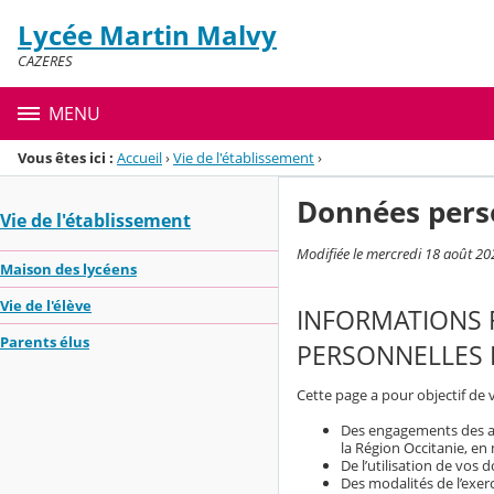
Panneau de gestion des cookies
Lycée Martin Malvy
Menu de la rubrique
Contenu
CAZERES
MENU
Vous êtes ici :
Accueil
›
Vie de l'établissement
›
Données pers
Vie de l'établissement
Modifiée le mercredi 18 août 20
Maison des lycéens
Vie de l'élève
INFORMATIONS 
Parents élus
PERSONNELLES 
Cette page a pour objectif de 
Des engagements des aca
la Région Occitanie, en
De l’utilisation de vos
Des modalités de l’exerc