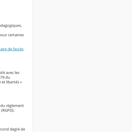
pédagogiques,
pour certaines
ire de l’accès
ité avec les
679 du
et libertés »
e du règlement
s (RGPD).
econd degré de