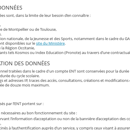
 DONNÉES
es sont, dans la limite de leur besoin d’en connaître :
,
ie de Montpellier ou de Toulouse,
,
tion nationale, de la Jeunesse et des Sports, notamment dans le cadre du G
nt disponibles sur le
site du Ministère
.
e la Région Occitanie,
tants tels Kosmos ou Index Education (Pronote) au travers d’une contractual
ATION DES DONNÉES
nnel traitées dans le cadre d'un compte ENT sont conservées pour la durée 
 durée du cycle scolaire.
 et adresses IP, traces des accès, consultations, créations et modification
rée de douze mois maximum.
és par l’ENT portent sur :
 nécessaires au bon fonctionnement du site :
rvant l’information d’acceptation ou non de la bannière d’acceptation des c
,
inés à l’authentification auprès d’un service, y compris ceux visant à assurer