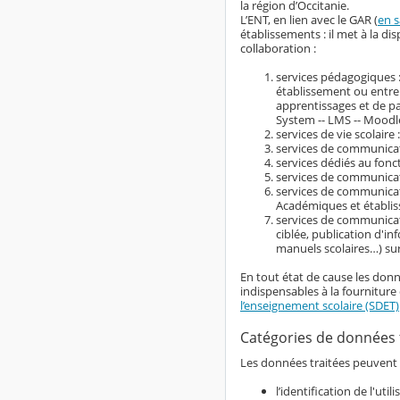
la région d’Occitanie.
L’ENT, en lien avec le GAR (
en s
établissements : il met à la 
collaboration :
services pédagogiques :
établissement ou entre
apprentissages et de 
System -- LMS -- Moodle
services de vie scolaire 
services de communicati
services dédiés au fonc
services de communicati
services de communicati
Académiques et établi
services de communicat
ciblée, publication d'i
manuels scolaires…) su
En tout état de cause les donn
indispensables à la fourniture 
l’enseignement scolaire (SDET)
Catégories de données 
Les données traitées peuvent ê
l’identification de l'ut