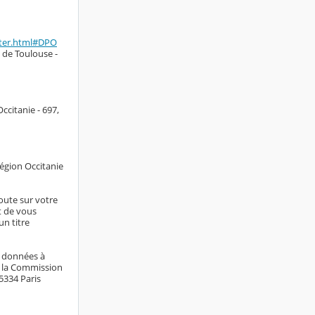
cter.html#DPO
 de Toulouse -
ccitanie - 697,
Région Occitanie
doute sur votre
it de vous
n titre
s données à
e la Commission
75334 Paris