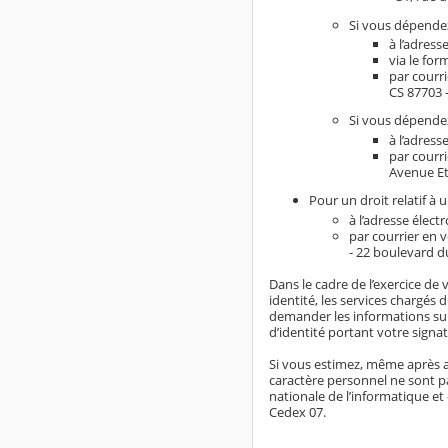
Si vous dépendez
à l’adress
via le for
par courr
CS 87703 
Si vous dépendez
à l’adress
par courr
Avenue Et
Pour un droit relatif à 
à l’adresse élect
par courrier en 
- 22 boulevard d
Dans le cadre de l’exercice de 
identité, les services chargés 
demander les informations sup
d’identité portant votre signat
Si vous estimez, même après a
caractère personnel ne sont pa
nationale de l’informatique et 
Cedex 07.