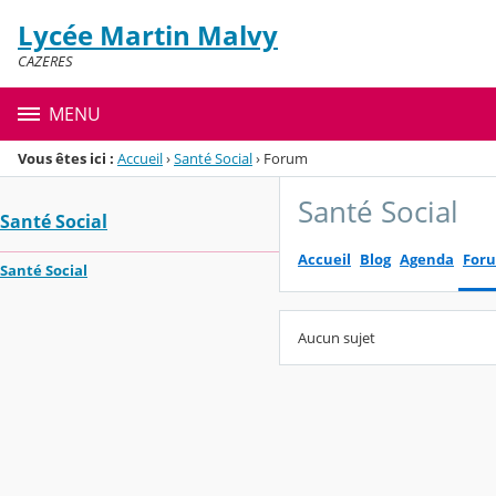
Panneau de gestion des cookies
Lycée Martin Malvy
Menu de la rubrique
Contenu
CAZERES
MENU
Vous êtes ici :
Accueil
›
Santé Social
›
Forum
Santé Social
Santé Social
Accueil
Blog
Agenda
For
Santé Social
Aucun sujet