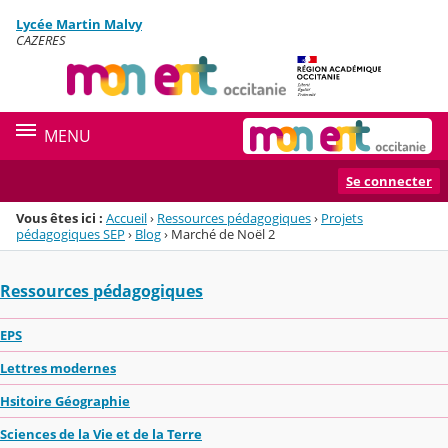
Panneau de gestion des cookies
Lycée Martin Malvy
Menu de la rubrique
Contenu
CAZERES
MENU
Se connecter
Vous êtes ici :
Accueil
›
Ressources pédagogiques
›
Projets
pédagogiques SEP
›
Blog
›
Marché de Noël 2
Ressources pédagogiques
EPS
Lettres modernes
Hsitoire Géographie
Sciences de la Vie et de la Terre