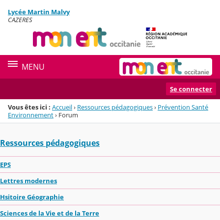
Panneau de gestion des cookies
Lycée Martin Malvy
Menu de la rubrique
Contenu
CAZERES
MENU
Se connecter
Vous êtes ici :
Accueil
›
Ressources pédagogiques
›
Prévention Santé
Environnement
›
Forum
Ressources pédagogiques
EPS
Lettres modernes
Hsitoire Géographie
Sciences de la Vie et de la Terre