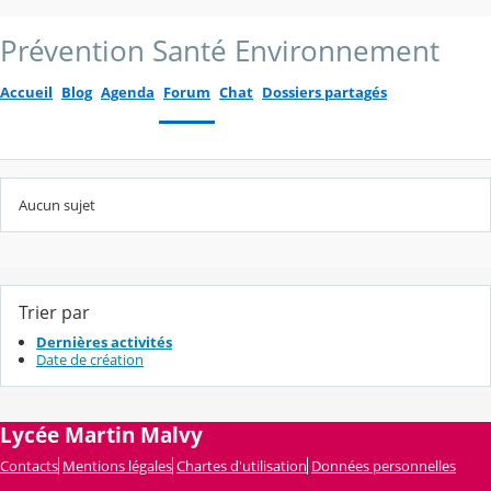
Prévention Santé Environnement
Accueil
Blog
Agenda
Forum
Chat
Dossiers partagés
Aucun sujet
Trier par
Dernières activités
Date de création
Lycée Martin Malvy
Contacts
Mentions légales
Chartes d'utilisation
Données personnelles