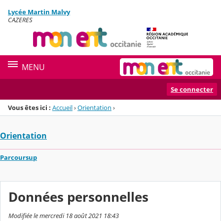
Panneau de gestion des cookies
Lycée Martin Malvy
Menu de la rubrique
Contenu
CAZERES
MENU
Se connecter
Vous êtes ici :
Accueil
›
Orientation
›
Orientation
Parcoursup
Données personnelles
Modifiée le mercredi 18 août 2021 18:43