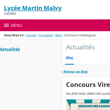
Panneau de gestion des cookies
Lycée Martin Malvy
Menu de la rubrique
Contenu
CAZERES
MENU
Vous êtes ici :
Accueil
›
Actualités
›
Blog
›
Concours Virelangues
Actualités
Actualités
Blog
‹
Retour au blog
Concours Vir
Par JEAN NOEL VARACHAT, publié l