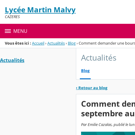
Panneau de gestion des cookies
Lycée Martin Malvy
Menu de la rubrique
Contenu
CAZERES
MENU
Vous êtes ici :
Accueil
›
Actualités
›
Blog
›
Comment demander une bourse 
Actualités
Actualités
Blog
‹
Retour au blog
Comment dema
septembre au
Par Emilie Cazalas, publié le lu