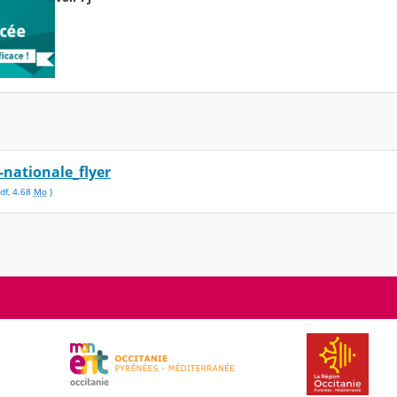
-nationale_flyer
df
,
4.68
Mo
)