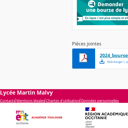
Pièces jointes
2024_bourse
Télécharger
( .
p
Lycée Martin Malvy
Contacts
Mentions légales
Chartes d'utilisation
Données personnelles