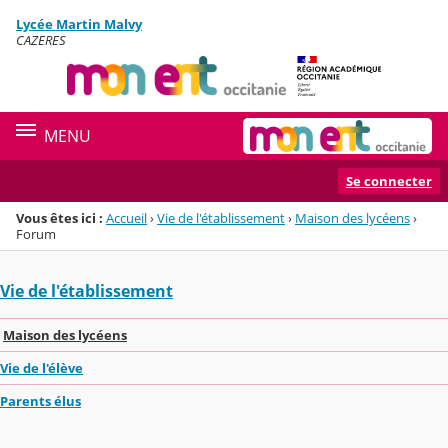
Panneau de gestion des cookies
Lycée Martin Malvy
Menu de la rubrique
Contenu
CAZERES
MENU
Se connecter
Vous êtes ici :
Accueil
›
Vie de l'établissement
›
Maison des lycéens
›
Forum
Vie de l'établissement
Maison des lycéens
Vie de l'élève
Parents élus