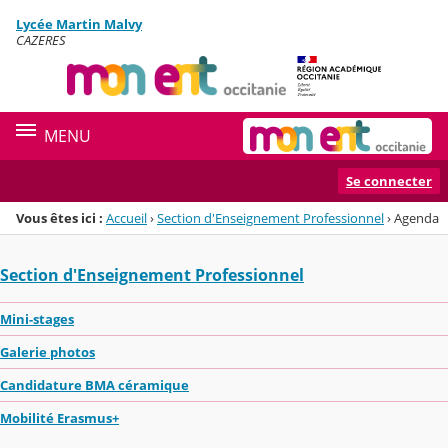
Panneau de gestion des cookies
Lycée Martin Malvy
Menu de la rubrique
Contenu
CAZERES
MENU
Se connecter
Vous êtes ici :
Accueil
›
Section d'Enseignement Professionnel
›
Agenda
Section d'Enseignement Professionnel
Mini-stages
Galerie photos
Candidature BMA céramique
Mobilité Erasmus+