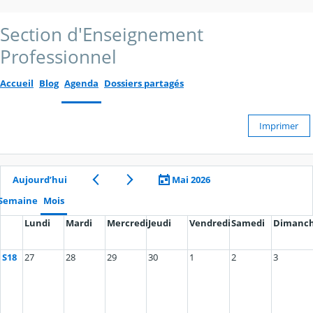
Section d'Enseignement
Professionnel
Accueil
Blog
Agenda
Dossiers partagés
Imprimer
Aujourd’hui
Mai 2026
Semaine
Mois
Lundi
Mardi
Mercredi
Jeudi
Vendredi
Samedi
Dimanc
S18
27
28
29
30
1
2
3