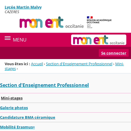
Panneau de gestion des cookies
Lycée Martin Malvy
Menu de la rubrique
Contenu
CAZERES
MENU
Se connecter
Vous êtes ici :
Accueil
›
Section d'Enseignement Professionnel
›
Mini-
stages
›
Section d'Enseignement Professionnel
Mini-stages
Galerie photos
Candidature BMA céramique
Mobilité Erasmus+