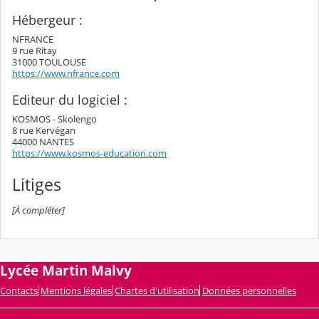
Hébergeur :
NFRANCE
9 rue Ritay
31000 TOULOUSE
https://www.nfrance.com
Editeur du logiciel :
KOSMOS - Skolengo
8 rue Kervégan
44000 NANTES
https://www.kosmos-education.com
Litiges
[À compléter]
Lycée Martin Malvy
Contacts
Mentions légales
Chartes d'utilisation
Données personnelles