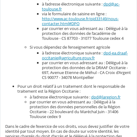
à l’adresse électronique suivante :
dpd@ac-
toulouse.fr
via le formulaire de saisine en ligne :
http://www.ac-toulouse.fr/pid33149/nous-
contacter.html#DPO
par courrier en vous adressant au : Délégué à la
protection des données de l’académie de
Toulouse - CS 87703 - 31077 Toulouse cedex 4
Si vous dépendez de l’enseignement agricole
à l’adresse électronique suivante :
dpd-ea.draaf-
occitanie@agriculture.gouv.fr
par courrier en vous adressant au : Délégué à la
protection des données de la DRAAF Occitanie -
697, Avenue Etienne de Méhul - CA Croix d’Argent
CS 90077 - 34078 Montpellier
Pour un droit relatif à un traitement dont le responsable de
traitement est la Région Occitanie :
à l’adresse électronique suivante :
dpd@laregion.fr
par courrier en vous adressant au : Délégué à la
protection des données personnelles de la Région
Occitanie - 22 boulevard du Maréchal Juin - 31406
Toulouse cedex 9
Dans le cadre de l’exercice de vos droits, vous devez justifier de votre
identité par tout moyen. En cas de doute sur votre identité, les
services chargés du droit d’accès et le délégué à la protection des