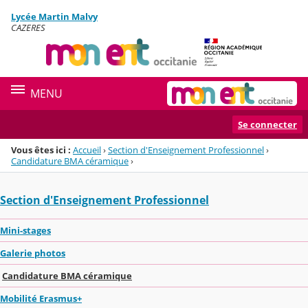
Panneau de gestion des cookies
Lycée Martin Malvy
Menu de la rubrique
Contenu
CAZERES
MENU
Se connecter
Vous êtes ici :
Accueil
›
Section d'Enseignement Professionnel
›
Candidature BMA céramique
›
Section d'Enseignement Professionnel
Mini-stages
Galerie photos
Candidature BMA céramique
Mobilité Erasmus+