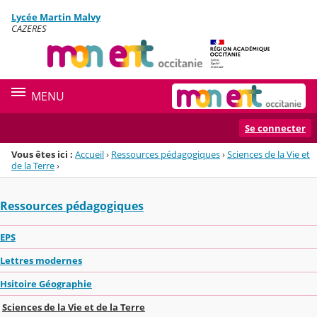
Panneau de gestion des cookies
Lycée Martin Malvy
Menu de la rubrique
Contenu
CAZERES
MENU
Se connecter
Vous êtes ici :
Accueil
›
Ressources pédagogiques
›
Sciences de la Vie et
de la Terre
›
Ressources pédagogiques
EPS
Lettres modernes
Hsitoire Géographie
Sciences de la Vie et de la Terre