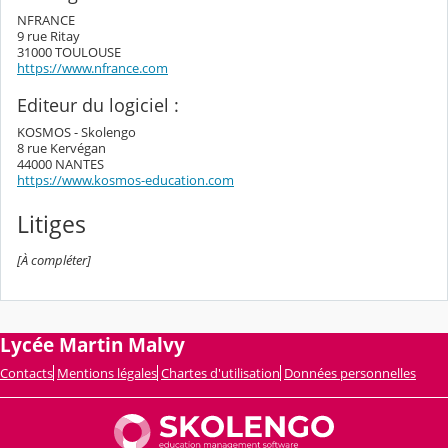
NFRANCE
9 rue Ritay
31000 TOULOUSE
https://www.nfrance.com
Editeur du logiciel :
KOSMOS - Skolengo
8 rue Kervégan
44000 NANTES
https://www.kosmos-education.com
Litiges
[À compléter]
Lycée Martin Malvy
Contacts
Mentions légales
Chartes d'utilisation
Données personnelles