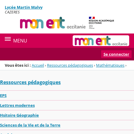
Panneau de gestion des cookies
Lycée Martin Malvy
Menu de la rubrique
Contenu
CAZERES
MENU
Se connecter
Vous êtes ici :
Accueil
›
Ressources pédagogiques
›
Mathématiques
›
Ressources pédagogiques
EPS
Lettres modernes
Hsitoire Géographie
Sciences de la Vie et de la Terre