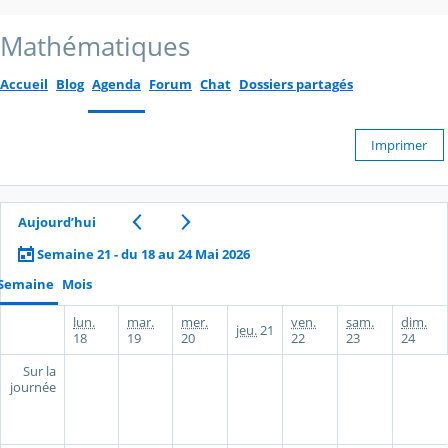
Mathématiques
Accueil
Blog
Agenda
Forum
Chat
Dossiers partagés
Imprimer
Aujourd’hui
Semaine 21 - du 18 au 24 Mai 2026
Semaine
Mois
lun.
mar.
mer.
ven.
sam.
dim.
jeu.
21
18
19
20
22
23
24
Sur la
journée