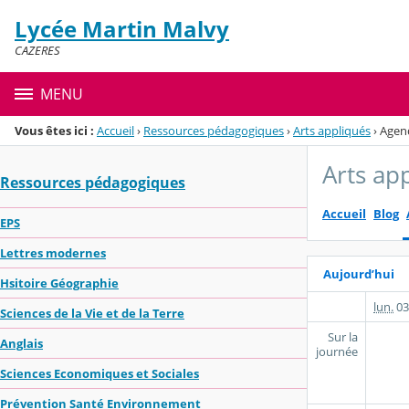
Panneau de gestion des cookies
Lycée Martin Malvy
Menu de la rubrique
Contenu
CAZERES
MENU
Vous êtes ici :
Accueil
›
Ressources pédagogiques
›
Arts appliqués
›
Agen
Arts ap
Ressources pédagogiques
Accueil
Blog
EPS
Lettres modernes
Aujourd’hui
Hsitoire Géographie
lun.
03
Sciences de la Vie et de la Terre
Sur la
Anglais
journée
Sciences Economiques et Sociales
Prévention Santé Environnement