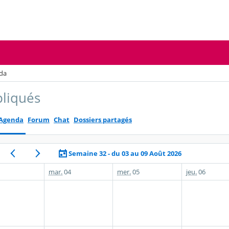
da
pliqués
Agenda
Forum
Chat
Dossiers partagés
Semaine 32 - du 03 au 09 Août 2026
mar.
04
mer.
05
jeu.
06