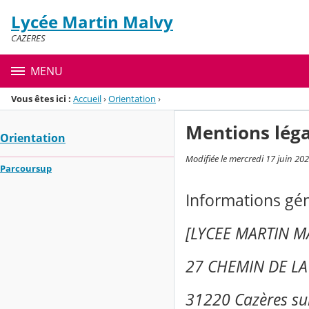
Panneau de gestion des cookies
Lycée Martin Malvy
Menu de la rubrique
Contenu
CAZERES
MENU
Vous êtes ici :
Accueil
›
Orientation
›
Mentions léga
Orientation
Modifiée le mercredi 17 juin 20
Parcoursup
Informations gé
[LYCEE MARTIN 
27 CHEMIN DE LA
31220 Cazères su