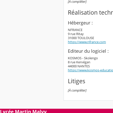
[À compléter]
Réalisation tech
Hébergeur :
NFRANCE
9 rue Ritay
31000 TOULOUSE
https://www.nfrance.com
Editeur du logiciel :
KOSMOS - Skolengo
8 rue Kervégan
44000 NANTES
https://www.kosmos-educati
Litiges
[À compléter]
Lycée Martin Malvy