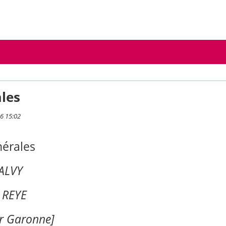
les
26 15:02
nérales
MALVY
 REYE
r Garonne]