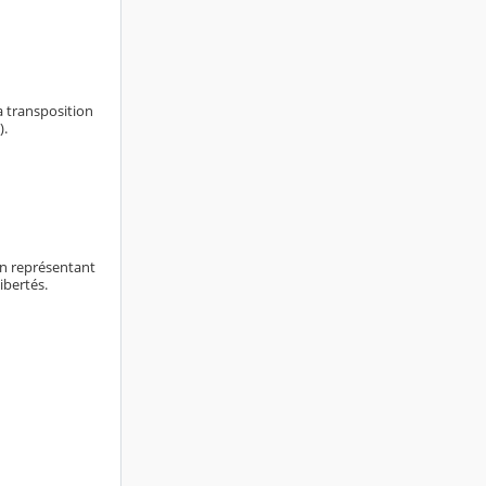
a transposition
).
on représentant
libertés.