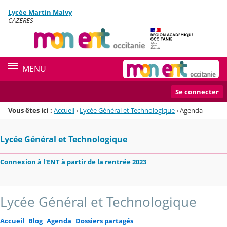
Panneau de gestion des cookies
Lycée Martin Malvy
Menu de la rubrique
Contenu
CAZERES
MENU
Se connecter
Vous êtes ici :
Accueil
›
Lycée Général et Technologique
›
Agenda
Lycée Général et Technologique
Connexion à l'ENT à partir de la rentrée 2023
Lycée Général et Technologique
Accueil
Blog
Agenda
Dossiers partagés