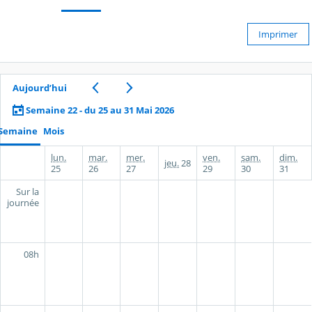
Imprimer
Aujourd’hui
Semaine 22 - du 25 au 31 Mai 2026
Semaine
Mois
lun.
mar.
mer.
ven.
sam.
dim.
jeu.
28
25
26
27
29
30
31
Sur la
journée
08h