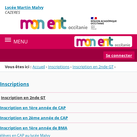
Panneau de gestion des cookies
Lycée Martin Malvy
Menu de la rubrique
Contenu
CAZERES
MENU
Se connecter
Vous êtes ici :
Accueil
›
Inscriptions
›
Inscription en 2nde GT
›
Inscriptions
Inscription en 2nde GT
Inscription en 1ère année de CAP
Inscription en 2ème année de CAP
Inscription en 1ère année de BMA
élèves en CAP au lycée Malvy