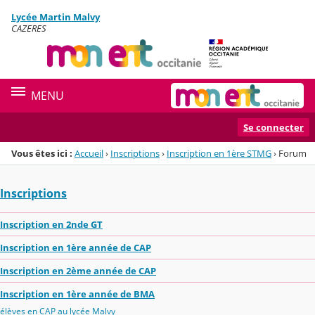
Panneau de gestion des cookies
Lycée Martin Malvy
Menu de la rubrique
Contenu
CAZERES
MENU
Se connecter
Vous êtes ici :
Accueil
›
Inscriptions
›
Inscription en 1ère STMG
›
Forum
Inscriptions
Inscription en 2nde GT
Inscription en 1ère année de CAP
Inscription en 2ème année de CAP
Inscription en 1ère année de BMA
élèves en CAP au lycée Malvy