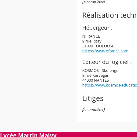
[À compléter]
Réalisation tech
Hébergeur :
NFRANCE
9 rue Ritay
31000 TOULOUSE
https://www.nfrance.com
Editeur du logiciel :
KOSMOS - Skolengo
8 rue Kervégan
44000 NANTES
https://www.kosmos-educati
Litiges
[À compléter]
Lycée Martin Malvy