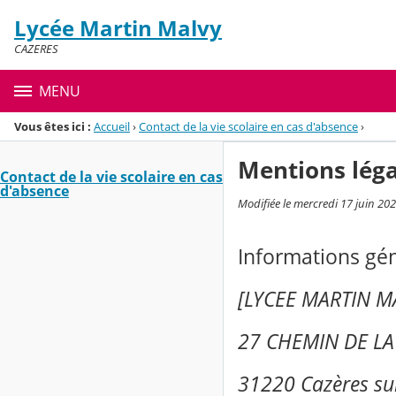
Panneau de gestion des cookies
Lycée Martin Malvy
Menu de la rubrique
Contenu
CAZERES
MENU
Vous êtes ici :
Accueil
›
Contact de la vie scolaire en cas d'absence
›
Mentions léga
Contact de la vie scolaire en cas
d'absence
Modifiée le mercredi 17 juin 20
Informations gé
[LYCEE MARTIN 
27 CHEMIN DE LA
31220 Cazères su