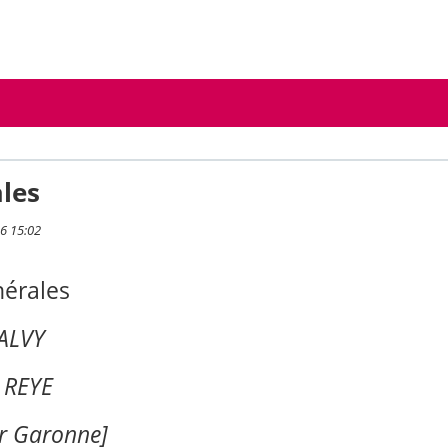
les
26 15:02
nérales
MALVY
 REYE
r Garonne]