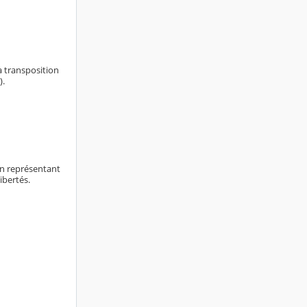
a transposition
).
on représentant
libertés.