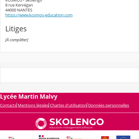
KOSMOS - Skolengo
8 rue Kervégan
44000 NANTES
https://www.kosmos-education.com
Litiges
[À compléter]
Lycée Martin Malvy
Contacts
Mentions légales
Chartes d'utilisation
Données personnelles