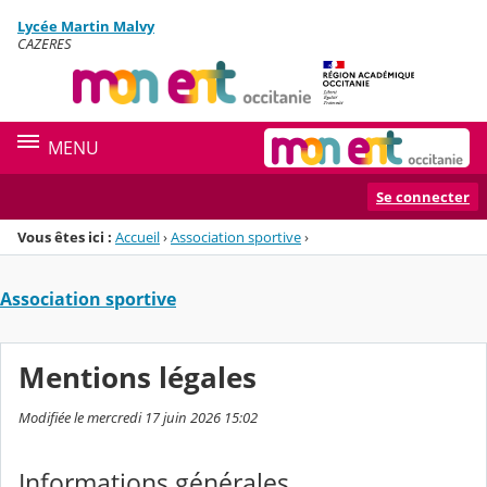
Panneau de gestion des cookies
Lycée Martin Malvy
Menu de la rubrique
Contenu
CAZERES
MENU
Se connecter
Vous êtes ici :
Accueil
›
Association sportive
›
Association sportive
Mentions légales
Modifiée le mercredi 17 juin 2026 15:02
Informations générales