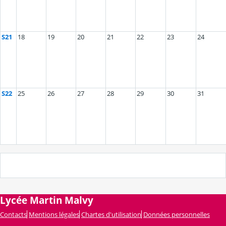
S21
18
19
20
21
22
23
24
S22
25
26
27
28
29
30
31
Lycée Martin Malvy
Contacts
Mentions légales
Chartes d'utilisation
Données personnelles