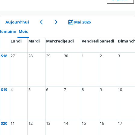
Aujourd’hui
Mai 2026
Semaine
Mois
Lundi
Mardi
Mercredi
Jeudi
Vendredi
Samedi
Dimanc
S18
27
28
29
30
1
2
3
S19
4
5
6
7
8
9
10
S20
11
12
13
14
15
16
17