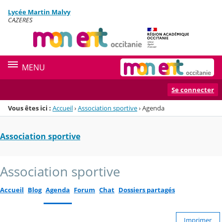
Panneau de gestion des cookies
Lycée Martin Malvy
Menu de la rubrique
Contenu
CAZERES
MENU
Se connecter
Vous êtes ici :
Accueil
›
Association sportive
›
Agenda
Association sportive
Association sportive
Accueil
Blog
Agenda
Forum
Chat
Dossiers partagés
Imprimer