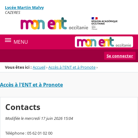
Panneau de gestion des cookies
Lycée Martin Malvy
Menu de la rubrique
Contenu
CAZERES
MENU
Se connecter
Vous êtes ici :
Accueil
›
Accès à l'ENT et à Pronote
›
Accès à l'ENT et à Pronote
Contacts
Modifiée le mercredi 17 juin 2026 15:04
Téléphone : 05 62 01 02 00